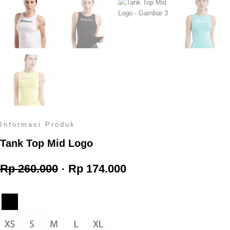
Informasi Produk
Tank Top Mid Logo
Harga
Harga
Rp
260.000
Rp
174.000
aslinya
saat
adalah:
ini