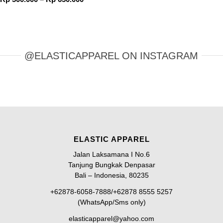
harga:
Rp 500.000
hingga
Rp 650.000
@ELASTICAPPAREL ON INSTAGRAM
ELASTIC APPAREL
Jalan Laksamana I No.6
Tanjung Bungkak Denpasar
Bali – Indonesia, 80235
+62878-6058-7888/+62878 8555 5257
(WhatsApp/Sms only)
elasticapparel@yahoo.com