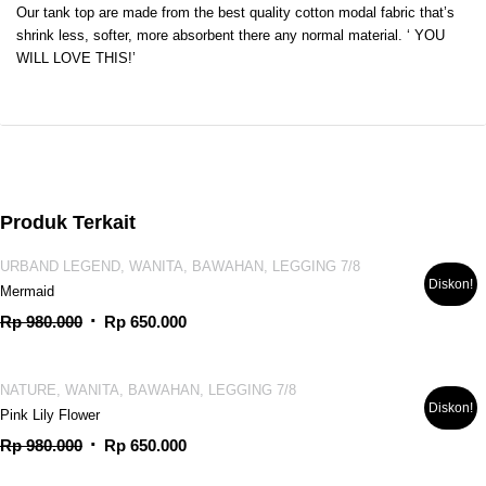
Our tank top are made from the best quality cotton modal fabric that’s
shrink less, softer, more absorbent there any normal material. ‘ YOU
WILL LOVE THIS!’
Produk Terkait
URBAND LEGEND, WANITA, BAWAHAN, LEGGING 7/8
Diskon!
Mermaid
Harga
Harga
Rp
980.000
Rp
650.000
aslinya
saat
adalah:
ini
NATURE, WANITA, BAWAHAN, LEGGING 7/8
Rp 980.000.
adalah:
Diskon!
Pink Lily Flower
Rp 650.000.
Harga
Harga
Rp
980.000
Rp
650.000
aslinya
saat