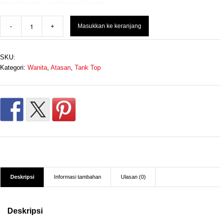
Rp 260.000.
adalah:
Masukkan ke keranjang
Rp 174.000.
SKU:
Kategori:
Wanita
,
Atasan
,
Tank Top
Deskripsi
Informasi tambahan
Ulasan (0)
Deskripsi