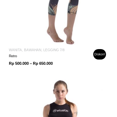
WANITA, BAWAHAN, LEGGING 7/8
Diskon!
Retro
Rentang
Rp
500.000
–
Rp
650.000
harga:
Rp 500.000
hingga
Rp 650.000