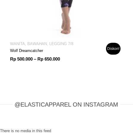
WANITA, BAWAHAN, LEGGING 7/8
Diskon!
Wolf Dreamcatcher
Rentang
Rp
500.000
–
Rp
650.000
harga:
Rp 500.000
hingga
Rp 650.000
@ELASTICAPPAREL ON INSTAGRAM
There is no media in this feed