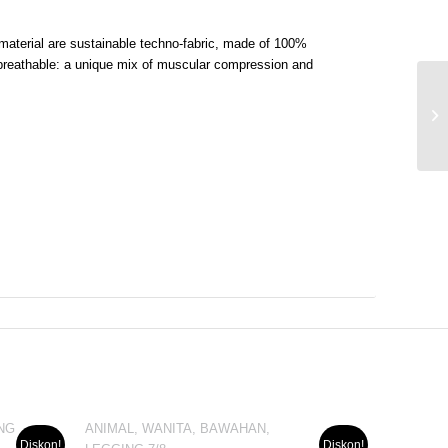
g material are sustainable techno-fabric, made of 100%
nd breathable: a unique mix of muscular compression and
NG
ANIMAL, WANITA, BAWAHAN,
Diskon!
Diskon!