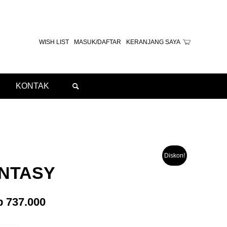
WISH LIST
MASUK/DAFTAR
KERANJANG SAYA
KONTAK
Diskon!
ANTASY
ga
Harga
p
737.000
inya
saat