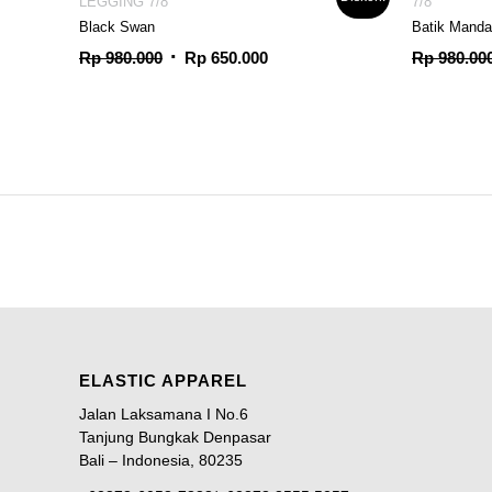
LEGGING 7/8
7/8
Black Swan
Batik Manda
Harga
Harga
Rp
980.000
Rp
650.000
Rp
980.00
aslinya
saat
adalah:
ini
Rp 980.000.
adalah:
Rp 650.000.
ELASTIC APPAREL
Jalan Laksamana I No.6
Tanjung Bungkak Denpasar
Bali – Indonesia, 80235