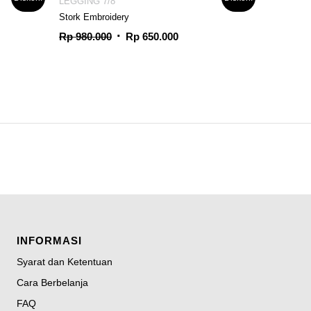
LEGGING 7/8
Stork Embroidery
Harga
Harga
Rp
980.000
Rp
650.000
aslinya
saat
adalah:
ini
:
Rp 980.000.
adalah:
.000.
Rp 650.000.
INFORMASI
Syarat dan Ketentuan
Cara Berbelanja
FAQ