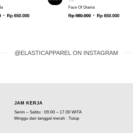
7/8
la
Face Of Drama
Harga
Harga
Harga
Harga
0
Rp
650.000
Rp
980.000
Rp
650.000
aslinya
saat
aslinya
saat
adalah:
ini
adalah:
ini
Rp 980.000.
adalah:
Rp 980.000.
adalah
Rp 650.000.
Rp 650
@ELASTICAPPAREL ON INSTAGRAM
JAM KERJA
Senin – Sabtu : 09.00 – 17.00 WITA
Minggu dan tanggal merah : Tutup