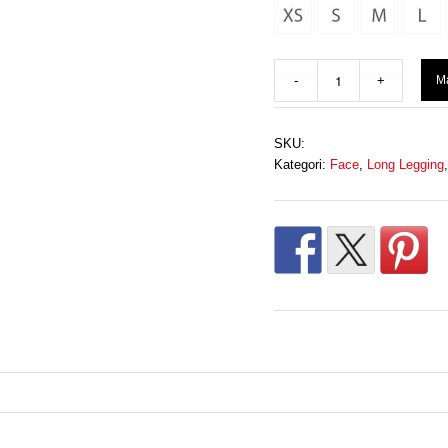
ada
Ma
Rp 
SKU:
Kategori:
Face
,
Long Legging