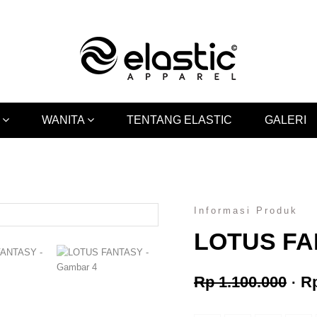
A
WANITA
TENTANG ELASTIC
GALERI
Informasi Produk
LOTUS F
Har
Rp
1.100.000
R
asl