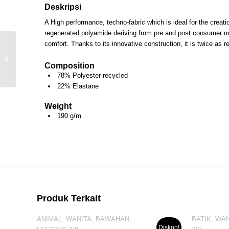
Deskripsi
A High performance, techno-fabric which is ideal for the creat
regenerated polyamide deriving from pre and post consumer mate
comfort. Thanks to its innovative construction, it is twice as 
QUEEN MANDARIN
Composition
78% Polyester recycled
22% Elastane
Weight
190 g/m
Produk Terkait
ANIMAL, WANITA, BAWAHAN,
BATIK, WA
Diskon!