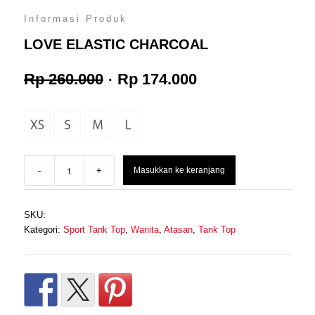
Informasi Produk
LOVE ELASTIC CHARCOAL
Harga
Harga
Rp
260.000
Rp
174.000
aslinya
saat
adalah:
ini
Masukkan ke keranjang
Rp 260.000.
adalah:
SKU:
Rp 174.000.
Kategori:
Sport Tank Top
,
Wanita
,
Atasan
,
Tank Top