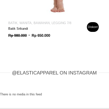
BATIK, WANITA, BAWAHAN, LEGGING 7/8
Diskon!
Batik Srikandi
Harga
Harga
Rp
980.000
Rp
650.000
aslinya
saat
adalah:
ini
Rp 980.000.
adalah:
Rp 650.000.
@ELASTICAPPAREL ON INSTAGRAM
There is no media in this feed