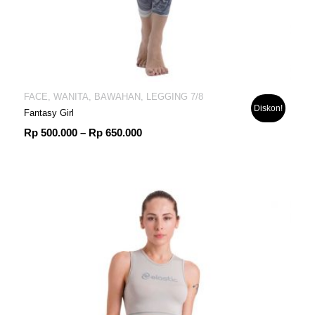
FACE, WANITA, BAWAHAN, LEGGING 7/8
Diskon!
Fantasy Girl
Rentang
Rp
500.000
–
Rp
650.000
harga:
Rp 500.000
hingga
Rp 650.000