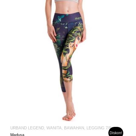
URBAND LEGEND, WANITA, BAWAHAN, LEGGING 7/8
Diskon!
Medusa