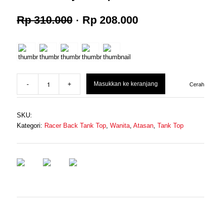
Harga
Harga
Rp
310.000
Rp
208.000
aslinya
saat
adalah:
ini
Masukkan ke keranjang
Cerah
Rp 310.000.
adalah:
SKU:
Rp 208.000.
Kategori:
Racer Back Tank Top
,
Wanita
,
Atasan
,
Tank Top